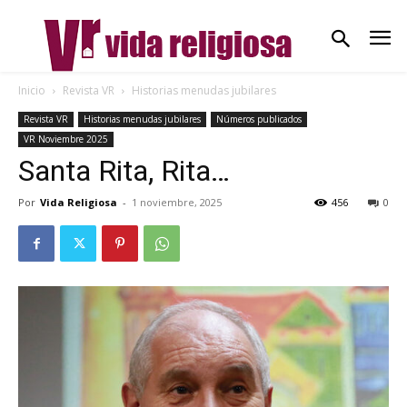
Inicio
Revista VR
Historias menudas jubilares
Revista VR
Historias menudas jubilares
Números publicados
VR Noviembre 2025
Santa Rita, Rita…
Por
Vida Religiosa
-
1 noviembre, 2025
456
0