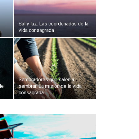
Sal y luz. Las coordenadas de la
vida consagrada
Sembradores que salen a
de
sembrar. La misión de la vida
consagrada