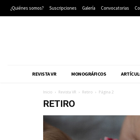
¿Quiénes somos?
Suscripciones
Galería
Convocatorias
Co
REVISTA VR
MONOGRÁFICOS
ARTÍCUL
Inicio
Revista VR
Retiro
Página 2
RETIRO