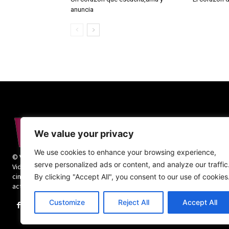
anuncia
We value your privacy
We use cookies to enhance your browsing experience,
© Vida Religiosa. Todos los derechos reservados.
serve personalized ads or content, and analyze our traffic
Vida Religiosa es una revista mensual y además
cinco números monográficos sobre teología y
By clicking "Accept All", you consent to our use of cookies
actualidad de la vida religiosa.
Customize
Reject All
Accept All