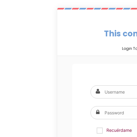
This con
Login T
Recuérdame