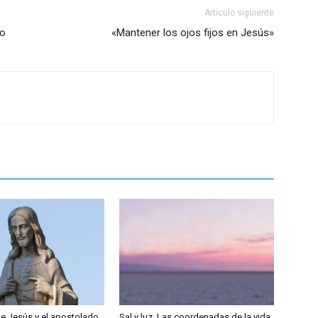
Artículo siguiente
io
«Mantener los ojos fijos en Jesús»
de Jesús y el apostolado
Sal y luz. Las coordenadas de la vida