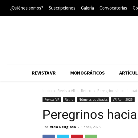
¿Quiénes somos?
Suscripciones
Galería
Convocatorias
Co
REVISTA VR
MONOGRÁFICOS
ARTÍCUL
Inicio
Revista VR
Retiro
Peregrinos hacia la pat
Revista VR
Retiro
Números publicados
VR Abril 2025
Peregrinos hacia 
Por
Vida Religiosa
-
1 abril, 2025