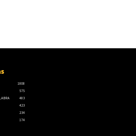
as
1808
575
ALABRA
483
423
234
174