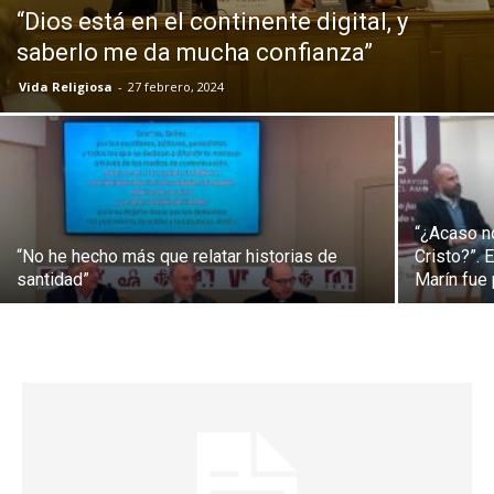
“Dios está en el continente digital, y
saberlo me da mucha confianza”
Vida Religiosa
-
27 febrero, 2024
“¿Acaso n
“No he hecho más que relatar historias de
Cristo?”. 
santidad”
Marín fue