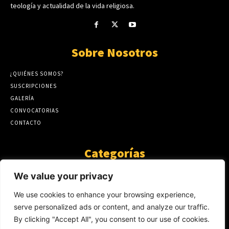
teología y actualidad de la vida religiosa.
Sobre Nosotros
¿QUIÉNES SOMOS?
SUSCRIPCIONES
GALERÍA
CONVOCATORIAS
CONTACTO
Categorías
ARTÍCULOS
1808
We value your privacy
GUANTE DE SEDA
575
We use cookies to enhance your browsing experience,
AL CALOR DE LA PALABRA
483
serve personalized ads or content, and analyze our traffic.
Y YO QUE SÉ
423
By clicking "Accept All", you consent to our use of cookies.
NOTICIAS
234