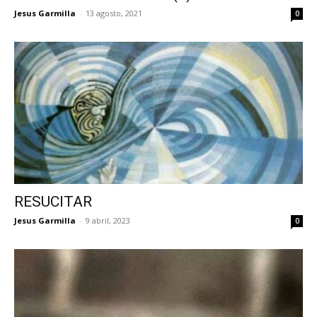
Jesus Garmilla
-
13 agosto, 2021
0
RESUCITAR
Jesus Garmilla
-
9 abril, 2023
0