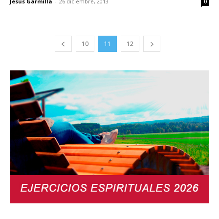
Jesus Garmilla
-
26 diciembre, 2013
0
10
11
12