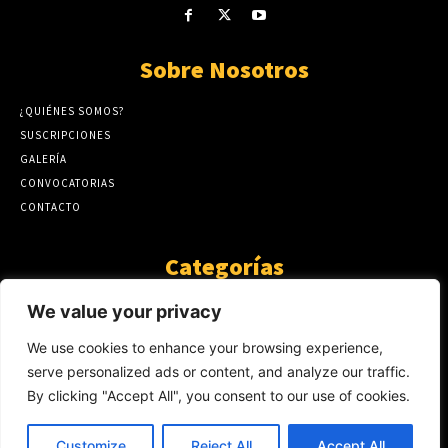
Sobre Nosotros
¿QUIÉNES SOMOS?
SUSCRIPCIONES
GALERÍA
CONVOCATORIAS
CONTACTO
Categorías
ARTÍCULOS
1808
We value your privacy
GUANTE DE SEDA
575
We use cookies to enhance your browsing experience,
AL CALOR DE LA PALABRA
483
serve personalized ads or content, and analyze our traffic.
Y YO QUE SÉ
423
By clicking "Accept All", you consent to our use of cookies.
NOTICIAS
234
SIN CATEGORÍA
174
Customize
Reject All
Accept All