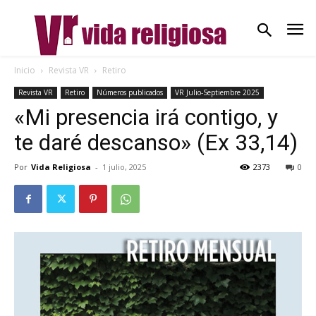
Inicio
Revista VR
Retiro
Revista VR
Retiro
Números publicados
VR Julio-Septiembre 2025
«Mi presencia irá contigo, y
te daré descanso» (Ex 33,14)
Por
Vida Religiosa
-
1 julio, 2025
2373
0