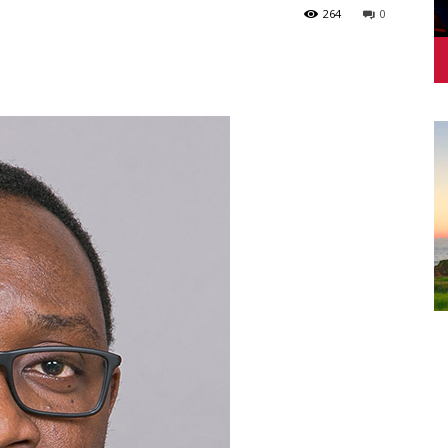
264
0