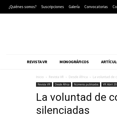
¿Quiénes somos?
Suscripciones
Galería
Convocatorias
Co
REVISTA VR
MONOGRÁFICOS
ARTÍCUL
Inicio
Revista VR
Desde África
La voluntad de c
Revista VR
Desde África
Números publicados
VR Abril 2
La voluntad de c
silenciadas