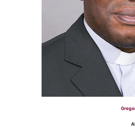
Grego
A