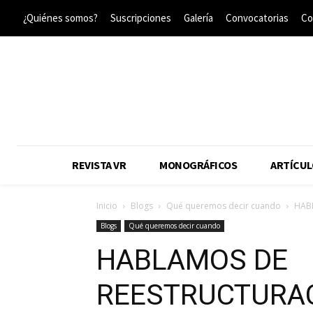
¿Quiénes somos?
Suscripciones
Galería
Convocatorias
Co
REVISTA VR
MONOGRÁFICOS
ARTÍCUL
Inicio
Blogs
Qué queremos decir cuando
HAB
Blogs
Qué queremos decir cuando
HABLAMOS DE
REESTRUCTURA