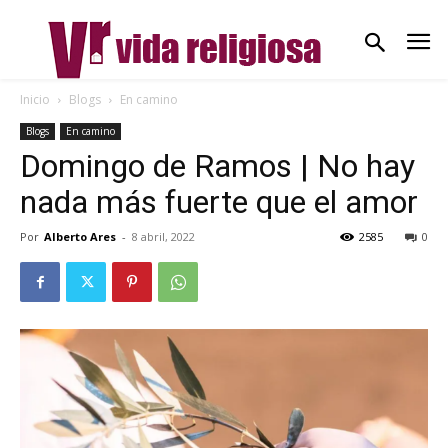
Inicio
Blogs
En camino
Blogs
En camino
Domingo de Ramos | No hay
nada más fuerte que el amor
Por
Alberto Ares
-
8 abril, 2022
2585
0