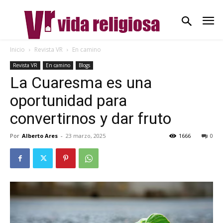
Inicio
Revista VR
En camino
Revista VR
En camino
Blogs
La Cuaresma es una
oportunidad para
convertirnos y dar fruto
Por
Alberto Ares
-
23 marzo, 2025
1666
0