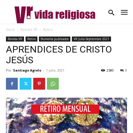
Inicio
Revista VR
Retiro
Revista VR
Retiro
Números publicados
VR Julio-Septiembre 2021
APRENDICES DE CRISTO
JESÚS
Por
Santiago Agrelo
-
1 julio, 2021
2580
0