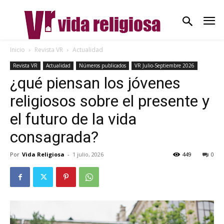
Inicio
Revista VR
Actualidad
Revista VR
Actualidad
Números publicados
VR Julio-Septiembre 2026
¿qué piensan los jóvenes
religiosos sobre el presente y
el futuro de la vida
consagrada?
Por
Vida Religiosa
-
1 julio, 2026
449
0