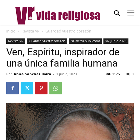
Inicio
Revista VR
Guardad vuestro corazón
Revista VR
Guardad vuestro corazón
Números publicados
VR Junio 2023
Ven, Espíritu, inspirador de
una única familia humana
Por
Anna Sánchez Boira
-
1 junio, 2023
1125
0