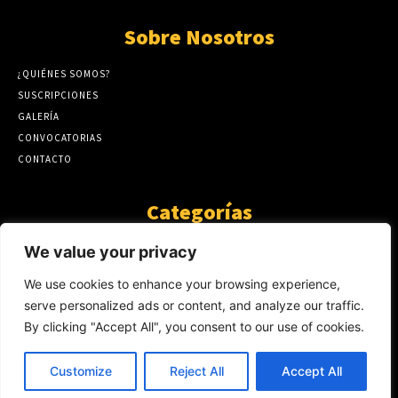
Sobre Nosotros
¿QUIÉNES SOMOS?
SUSCRIPCIONES
GALERÍA
CONVOCATORIAS
CONTACTO
Categorías
ARTÍCULOS
1808
We value your privacy
GUANTE DE SEDA
575
We use cookies to enhance your browsing experience,
AL CALOR DE LA PALABRA
483
serve personalized ads or content, and analyze our traffic.
Y YO QUE SÉ
423
By clicking "Accept All", you consent to our use of cookies.
NOTICIAS
234
SIN CATEGORÍA
174
Customize
Reject All
Accept All