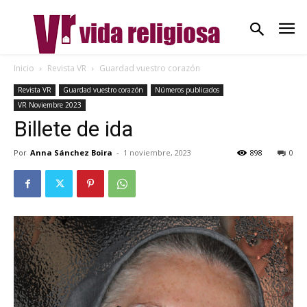
Inicio
Revista VR
Guardad vuestro corazón
Revista VR
Guardad vuestro corazón
Números publicados
VR Noviembre 2023
Billete de ida
Por
Anna Sánchez Boira
-
1 noviembre, 2023
898
0