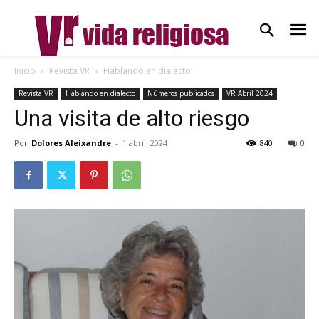
Inicio
Revista VR
Hablando en dialecto
Revista VR
Hablando en dialecto
Números publicados
VR Abril 2024
Una visita de alto riesgo
Por
Dolores Aleixandre
-
1 abril, 2024
840
0