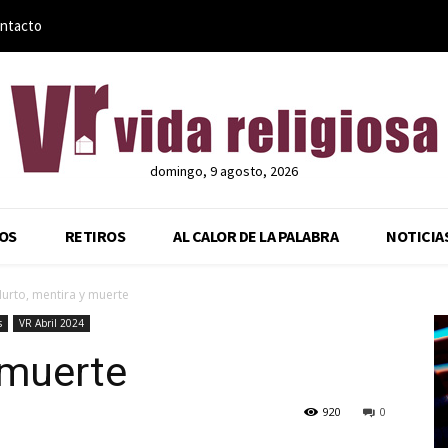
ntacto
domingo, 9 agosto, 2026
OS
RETIROS
AL CALOR DE LA PALABRA
NOTICIA
urto, mentira y muerte
s
VR Abril 2024
 muerte
920
0