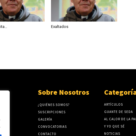
Rita…
Exaltados
Sobre Nosotros
Categorí
ARTÍCULOS
¿QUIÉNES SOMOS?
GUANTE DE SEDA
SUSCRIPCIONES
.
AL CALOR DE LA P
GALERÍA
.
Y YO QUE SÉ
CONVOCATORIAS
NOTICIAS
CONTACTO