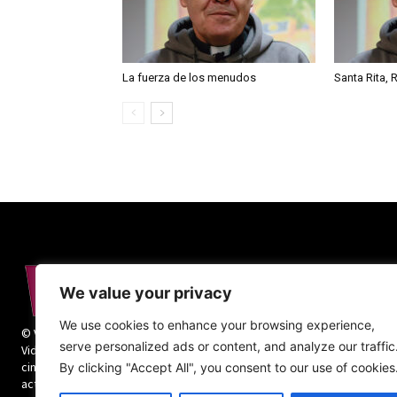
La fuerza de los menudos
Santa Rita, 
We value your privacy
We use cookies to enhance your browsing experience,
© Vida Religiosa. Todos los derechos reservados.
serve personalized ads or content, and analyze our traffic
Vida Religiosa es una revista mensual y además
cinco números monográficos sobre teología y
By clicking "Accept All", you consent to our use of cookies
actualidad de la vida religiosa.