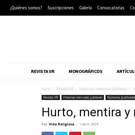
¿Quiénes somos?
Suscripciones
Galería
Convocatorias
Co
REVISTA VR
MONOGRÁFICOS
ARTÍCUL
Inicio
Revista VR
Historias menudas jubilares
H
Revista VR
Historias menudas jubilares
Números publicado
Hurto, mentira y
Por
Vida Religiosa
-
1 abril, 2024