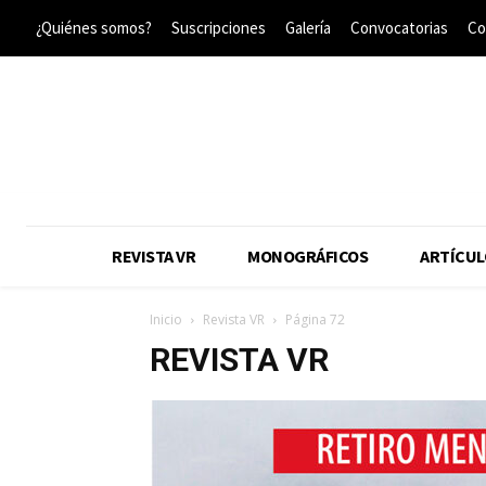
¿Quiénes somos?
Suscripciones
Galería
Convocatorias
Co
REVISTA VR
MONOGRÁFICOS
ARTÍCUL
Inicio
Revista VR
Página 72
REVISTA VR