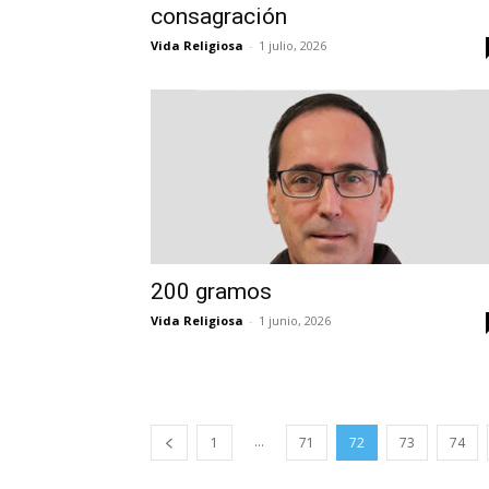
consagración
Vida Religiosa
-
1 julio, 2026
200 gramos
Vida Religiosa
-
1 junio, 2026
...
1
71
72
73
74