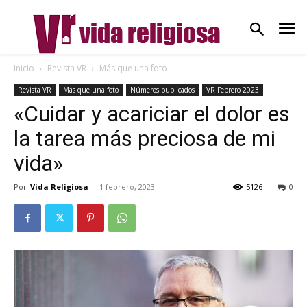
Inicio
Revista VR
Más que una foto
Revista VR
Más que una foto
Números publicados
VR Febrero 2023
«Cuidar y acariciar el dolor es
la tarea más preciosa de mi
vida»
Por
Vida Religiosa
-
1 febrero, 2023
5126
0