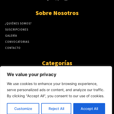
Sobre Nosotros
¿QUIÉNES SOMOS?
SUSCRIPCIONES
GALERÍA
CONVOCATORIAS
CONTACTO
Categorías
ARTÍCULOS
1808
We value your privacy
GUANTE DE SEDA
575
We use cookies to enhance your browsing experience,
AL CALOR DE LA PALABRA
483
serve personalized ads or content, and analyze our traffic.
Y YO QUE SÉ
423
By clicking "Accept All", you consent to our use of cookies.
NOTICIAS
234
SIN CATEGORÍA
174
Customize
Reject All
Accept All