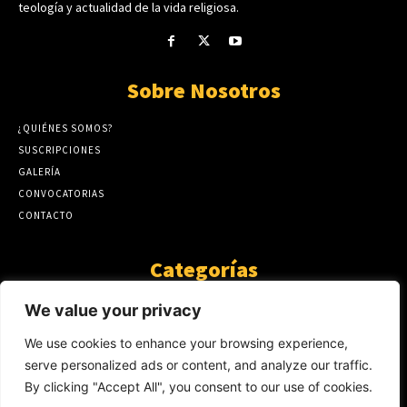
teología y actualidad de la vida religiosa.
Sobre Nosotros
¿QUIÉNES SOMOS?
SUSCRIPCIONES
GALERÍA
CONVOCATORIAS
CONTACTO
Categorías
ARTÍCULOS
1808
We value your privacy
GUANTE DE SEDA
575
We use cookies to enhance your browsing experience,
AL CALOR DE LA PALABRA
483
serve personalized ads or content, and analyze our traffic.
Y YO QUE SÉ
423
By clicking "Accept All", you consent to our use of cookies.
NOTICIAS
234