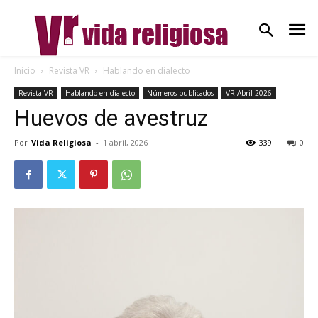
Inicio
Revista VR
Hablando en dialecto
Revista VR
Hablando en dialecto
Números publicados
VR Abril 2026
Huevos de avestruz
Por
Vida Religiosa
-
1 abril, 2026
339
0