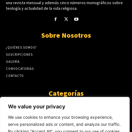
una revista mensual y además cinco números monográficos sobre
teología y actualidad de la vida religiosa.
Sobre Nosotros
¿QUIÉNES SOMOS?
SUSCRIPCIONES
GALERÍA
CONVOCATORIAS
CONTACTO
Categorías
ARTÍCULOS
1808
We value your privacy
GUANTE DE SEDA
575
We use cookies to enhance your browsing experience,
AL CALOR DE LA PALABRA
483
serve personalized ads or content, and analyze our traffic.
Y YO QUE SÉ
423
By clicking "Accept All", you consent to our use of cookies.