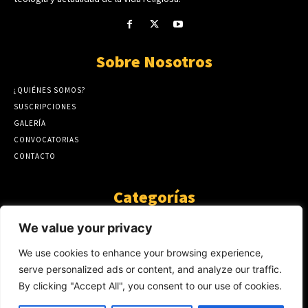
Sobre Nosotros
¿QUIÉNES SOMOS?
SUSCRIPCIONES
GALERÍA
CONVOCATORIAS
CONTACTO
Categorías
ARTÍCULOS
1808
We value your privacy
GUANTE DE SEDA
575
We use cookies to enhance your browsing experience,
AL CALOR DE LA PALABRA
483
serve personalized ads or content, and analyze our traffic.
Y YO QUE SÉ
423
By clicking "Accept All", you consent to our use of cookies.
NOTICIAS
234
SIN CATEGORÍA
174