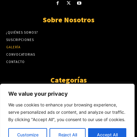
Sobre Nosotros
¿QUIÉNES SOMOS?
SUSCRIPCIONES
GALERÍA
CONVOCATORIAS
CONTACTO
Categorías
ARTÍCULOS
1808
We value your privacy
GUANTE DE SEDA
575
We use cookies to enhance your browsing experience,
AL CALOR DE LA PALABRA
483
serve personalized ads or content, and analyze our traffic.
Y YO QUE SÉ
423
By clicking "Accept All", you consent to our use of cookies.
NOTICIAS
234
SIN CATEGORÍA
174
Customize
Reject All
Accept All