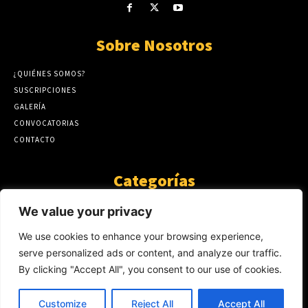
Sobre Nosotros
¿QUIÉNES SOMOS?
SUSCRIPCIONES
GALERÍA
CONVOCATORIAS
CONTACTO
Categorías
ARTÍCULOS
1808
We value your privacy
GUANTE DE SEDA
575
We use cookies to enhance your browsing experience,
AL CALOR DE LA PALABRA
483
serve personalized ads or content, and analyze our traffic.
Y YO QUE SÉ
423
By clicking "Accept All", you consent to our use of cookies.
NOTICIAS
234
SIN CATEGORÍA
174
Customize
Reject All
Accept All