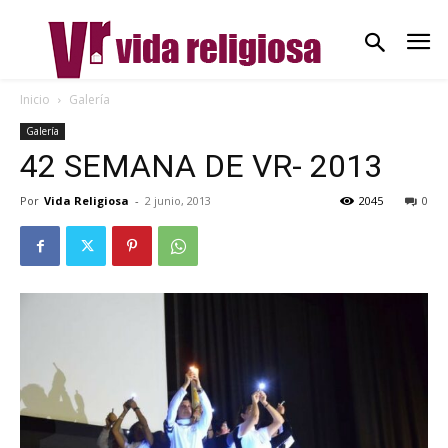
Inicio
Galería
Galería
42 SEMANA DE VR- 2013
Por
Vida Religiosa
-
2 junio, 2013
2045
0