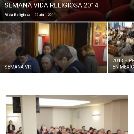
SEMANA VIDA RELIGIOSA 2014
Vida Religiosa
-
27 abril, 2014
2013 – P
SEMANA VR
EN MEXI