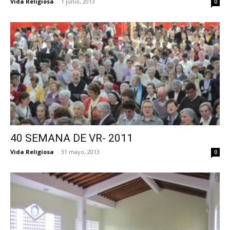
Vida Religiosa
-
1 junio, 2013
0
40 SEMANA DE VR- 2011
Vida Religiosa
-
31 mayo, 2013
0