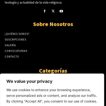
teología y actualidad de la vida religiosa.
Sobre Nosotros
¿QUIÉNES SOMOS?
SUSCRIPCIONES
GALERÍA
CONVOCATORIAS
CONTACTO
Categorías
ARTÍCULOS
1808
We value your privacy
GUANTE DE SEDA
575
We use cookies to enhance your browsing experience,
AL CALOR DE LA PALABRA
483
serve personalized ads or content, and analyze our traffic.
Y YO QUE SÉ
423
By clicking "Accept All", you consent to our use of cookies.
NOTICIAS
234