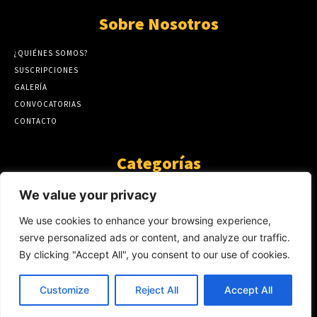
Sobre Nosotros
¿QUIÉNES SOMOS?
SUSCRIPCIONES
GALERÍA
CONVOCATORIAS
CONTACTO
Categorías
ARTÍCULOS
1808
We value your privacy
GUANTE DE SEDA
575
We use cookies to enhance your browsing experience,
AL CALOR DE LA PALABRA
483
serve personalized ads or content, and analyze our traffic.
Y YO QUE SÉ
423
By clicking "Accept All", you consent to our use of cookies.
NOTICIAS
234
SIN CATEGORÍA
174
Customize
Reject All
Accept All