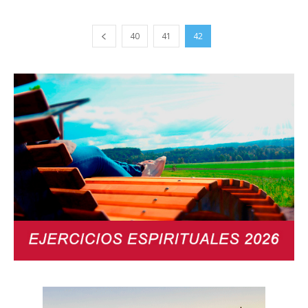
40
41
42