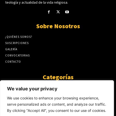
teología y actualidad de la vida religiosa.
Sobre Nosotros
¿QUIÉNES SOMOS?
SUSCRIPCIONES
GALERÍA
CONVOCATORIAS
CONTACTO
Categorías
ARTÍCULOS
1808
We value your privacy
GUANTE DE SEDA
575
We use cookies to enhance your browsing experience,
AL CALOR DE LA PALABRA
483
serve personalized ads or content, and analyze our traffic.
Y YO QUE SÉ
423
By clicking "Accept All", you consent to our use of cookies.
NOTICIAS
234