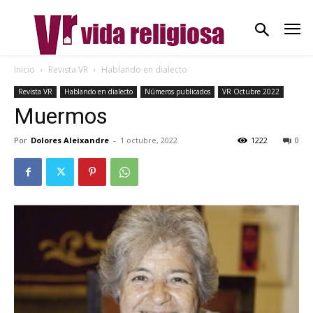
Inicio
Revista VR
Hablando en dialecto
Revista VR
Hablando en dialecto
Números publicados
VR Octubre 2022
Muermos
Por
Dolores Aleixandre
-
1 octubre, 2022
1222
0