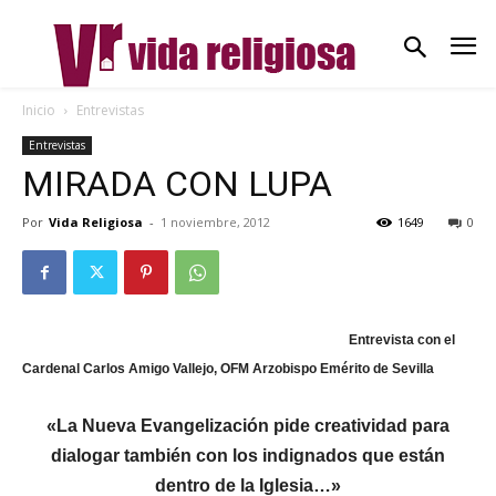
Inicio
Entrevistas
Entrevistas
MIRADA CON LUPA
Por
Vida Religiosa
-
1 noviembre, 2012
1649
0
Entrevista con el
Cardenal Carlos Amigo Vallejo, OFM Arzobispo Emérito de Sevilla
«La Nueva Evangelización pide creatividad para
dialogar
también con los indignados que están
dentro de la Iglesia…»