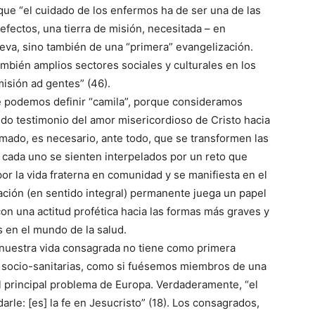
ue “el cuidado de los enfermos ha de ser una de las
 efectos, una tierra de misión, necesitada – en
eva, sino también de una “primera” evangelización.
ambién amplios sectores sociales y culturales en los
isión ad gentes” (46).
 podemos definir “camila”, porque consideramos
ando testimonio del amor misericordioso de Cristo hacia
mado, es necesario, ante todo, que se transformen las
 cada uno se sienten interpelados por un reto que
por la vida fraterna en comunidad y se manifiesta en el
rmación (en sentido integral) permanente juega un papel
on una actitud profética hacia las formas más graves y
 en el mundo de la salud.
 nuestra vida consagrada no tiene como primera
s socio-sanitarias, como si fuésemos miembros de una
l principal problema de Europa. Verdaderamente, “el
rle: [es] la fe en Jesucristo” (18). Los consagrados,