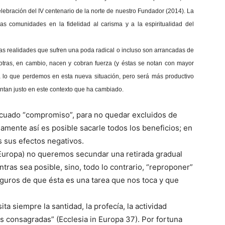
elebración del IV centenario de la norte de nuestro Fundador (2014). La
a las comunidades en la fidelidad al carisma y a la espiritualidad del
as realidades que sufren una poda radical o incluso son arrancadas de
; otras, en cambio, nacen y cobran fuerza (y éstas se notan con mayor
enta lo que perdemos en esta nueva situación, pero será más productivo
entan justo en este contexto que ha cambiado.
ecuado “compromiso”, para no quedar excluidos de
amente así es posible sacarle todos los beneficios; en
s sus efectos negativos.
 Europa) no queremos secundar una retirada gradual
ras sea posible, sino, todo lo contrario, “reproponer”
eguros de que ésta es una tarea que nos toca y que
 siempre la santidad, la profecía, la actividad
s consagradas” (Ecclesia in Europa 37). Por fortuna