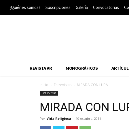
¿Quiénes somos?
Suscripciones
Galería
Convocatorias
Co
REVISTA VR
MONOGRÁFICOS
ARTÍCUL
Inicio
Entrevistas
MIRADA CON LUPA
Entrevistas
MIRADA CON LU
Por
Vida Religiosa
-
10 octubre, 2011