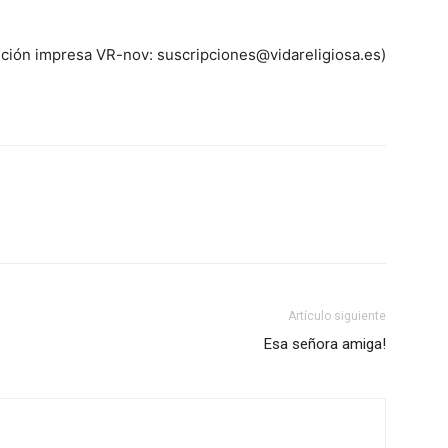
ición impresa VR-nov: suscripciones@vidareligiosa.es)
Artículo siguiente
Esa señora amiga!