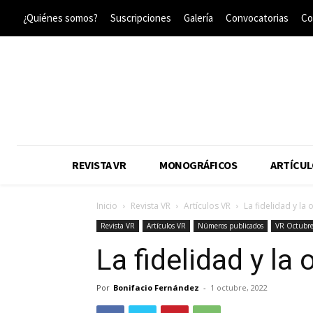
¿Quiénes somos?
Suscripciones
Galería
Convocatorias
Co
REVISTA VR
MONOGRÁFICOS
ARTÍCUL
Inicio
Revista VR
Artículos VR
La fidelidad y la
Revista VR
Artículos VR
Números publicados
VR Octubr
La fidelidad y la
Por
Bonifacio Fernández
-
1 octubre, 2022