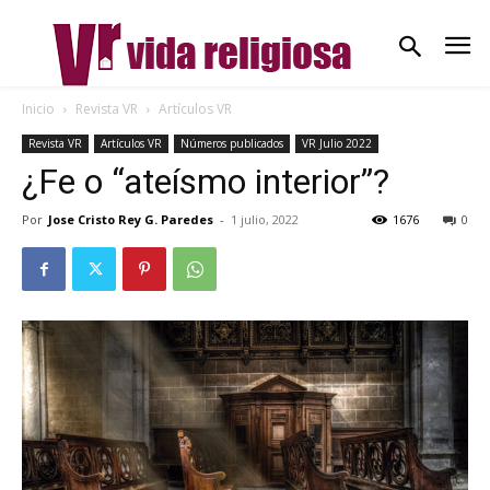
Inicio
Revista VR
Artículos VR
Revista VR
Artículos VR
Números publicados
VR Julio 2022
¿Fe o “ateísmo interior”?
Por
Jose Cristo Rey G. Paredes
-
1 julio, 2022
1676
0