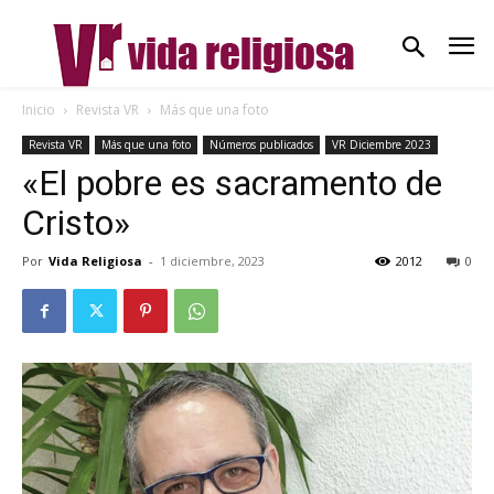
Inicio
Revista VR
Más que una foto
Revista VR
Más que una foto
Números publicados
VR Diciembre 2023
«El pobre es sacramento de
Cristo»
Por
Vida Religiosa
-
1 diciembre, 2023
2012
0