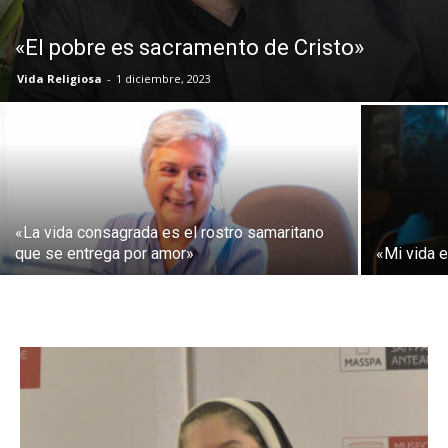
«El pobre es sacramento de Cristo»
Vida Religiosa
-
1 diciembre, 2023
«La vida consagrada es el rostro samaritano
que se entrega por amor»
«Mi vida 