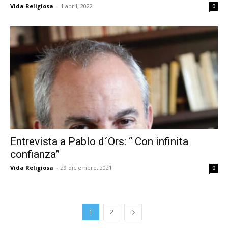
Vida Religiosa
-
1 abril, 2022
0
Entrevista a Pablo d´Ors: “ Con infinita
confianza”
Vida Religiosa
-
29 diciembre, 2021
0
1
2