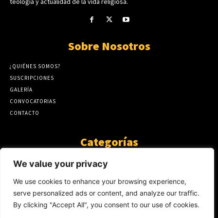
teología y actualidad de la vida religiosa.
Sobre Nosotros
¿QUIÉNES SOMOS?
SUSCRIPCIONES
GALERÍA
CONVOCATORIAS
CONTACTO
Categorías
ARTÍCULOS
1808
We value your privacy
GUANTE DE SEDA
575
We use cookies to enhance your browsing experience,
AL CALOR DE LA PALABRA
483
serve personalized ads or content, and analyze our traffic.
Y YO QUE SÉ
423
By clicking "Accept All", you consent to our use of cookies.
NOTICIAS
234
SIN CATEGORÍA
174