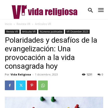
Inicio
Revista VR
Artículos VR
Revista VR
Artículos VR
Números publicados
VR Diciembre 2023
Polaridades y desafíos de la
evangelización: Una
provocación a la vida
consagrada hoy
Por
Vida Religiosa
-
1 diciembre, 2023
1231
0