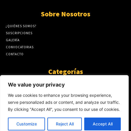
Sobre Nosotros
¿QUIÉNES SOMOS?
SUSCRIPCIONES
GALERÍA
CONVOCATORIAS
CONTACTO
Categorías
ARTÍCULOS
1808
We value your privacy
GUANTE DE SEDA
575
We use cookies to enhance your browsing experience,
AL CALOR DE LA PALABRA
483
serve personalized ads or content, and analyze our traffic.
Y YO QUE SÉ
423
By clicking "Accept All", you consent to our use of cookies.
NOTICIAS
234
SIN CATEGORÍA
174
Customize
Reject All
Accept All