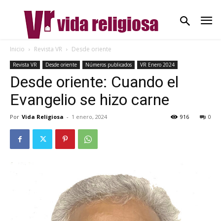
Inicio
Revista VR
Desde oriente
Revista VR
Desde oriente
Números publicados
VR Enero 2024
Desde oriente: Cuando el
Evangelio se hizo carne
Por
Vida Religiosa
-
1 enero, 2024
916
0