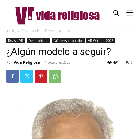
Inicio
Revista VR
Desde oriente
Revista VR
Desde oriente
Números publicados
VR Octubre 2025
¿Algún modelo a seguir?
Por
Vida Religiosa
-
1 octubre, 2025
491
0