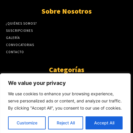
Sobre Nosotros
¿QUIÉNES SOMOS?
SUSCRIPCIONES
GALERÍA
CONVOCATORIAS
CONTACTO
Categorías
ARTÍCULOS
1808
We value your privacy
GUANTE DE SEDA
575
We use cookies to enhance your browsing experience,
AL CALOR DE LA PALABRA
483
serve personalized ads or content, and analyze our traffic.
Y YO QUE SÉ
423
By clicking "Accept All", you consent to our use of cookies.
NOTICIAS
234
SIN CATEGORÍA
174
Customize
Reject All
Accept All