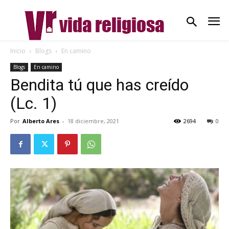
Inicio
Blogs
En camino
Blogs
En camino
Bendita tú que has creído
(Lc. 1)
Por
Alberto Ares
-
18 diciembre, 2021
2694
0