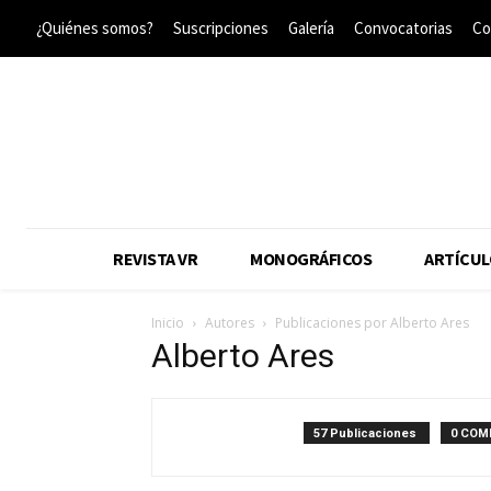
¿Quiénes somos?
Suscripciones
Galería
Convocatorias
Co
REVISTA VR
MONOGRÁFICOS
ARTÍCUL
Inicio
Autores
Publicaciones por Alberto Ares
Alberto Ares
57 Publicaciones
0 COM