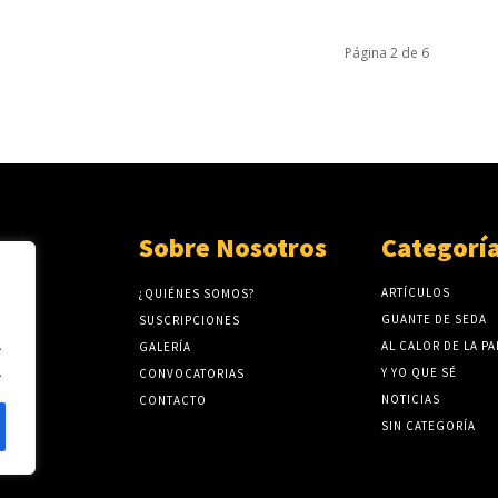
Página 2 de 6
Sobre Nosotros
Categorí
ARTÍCULOS
¿QUIÉNES SOMOS?
GUANTE DE SEDA
SUSCRIPCIONES
.
AL CALOR DE LA P
GALERÍA
.
Y YO QUE SÉ
CONVOCATORIAS
NOTICIAS
CONTACTO
SIN CATEGORÍA