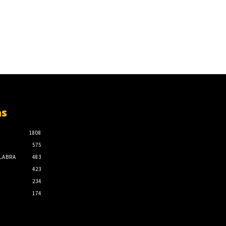
as
1808
575
ALABRA
483
423
234
174