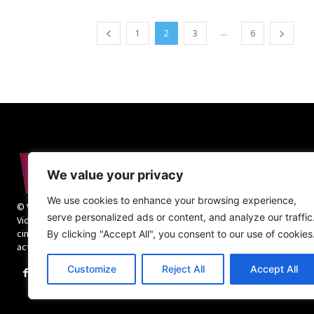
...
1
2
3
6
We value your privacy
We use cookies to enhance your browsing experience,
© Vida Religiosa. Todos los derechos reservados.
serve personalized ads or content, and analyze our traffic
Vida Religiosa es una revista mensual y además
cinco números monográficos sobre teología y
By clicking "Accept All", you consent to our use of cookies
actualidad de la vida religiosa.
Customize
Reject All
Accept All