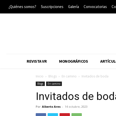
¿Quiénes somos?
Suscripciones
Galería
Convocatorias
Co
REVISTA VR
MONOGRÁFICOS
ARTÍCUL
Inicio
Blogs
En camino
Invitados de boda
Blogs
En camino
Invitados de bod
Por
Alberto Ares
-
14 octubre, 2023