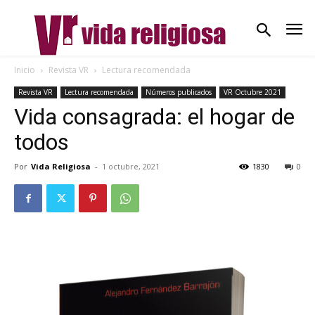
Inicio
Revista VR
Lectura recomendada
Revista VR
Lectura recomendada
Números publicados
VR Octubre 2021
Vida consagrada: el hogar de
todos
Por
Vida Religiosa
-
1 octubre, 2021
1830
0