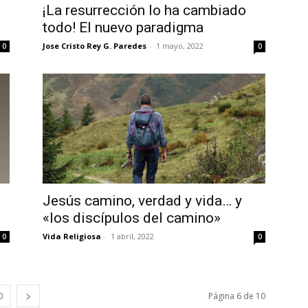
¡La resurrección lo ha cambiado
todo! El nuevo paradigma
Jose Cristo Rey G. Paredes
-
1 mayo, 2022
0
0
Jesús camino, verdad y vida… y
«los discípulos del camino»
Vida Religiosa
-
1 abril, 2022
0
0
0
Página 6 de 10