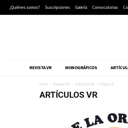
¿Quiénes somos?
Suscripciones
Galería
Convocatorias
Co
REVISTA VR
MONOGRÁFICOS
ARTÍCUL
Inicio
Revista VR
Artículos VR
Página 6
ARTÍCULOS VR