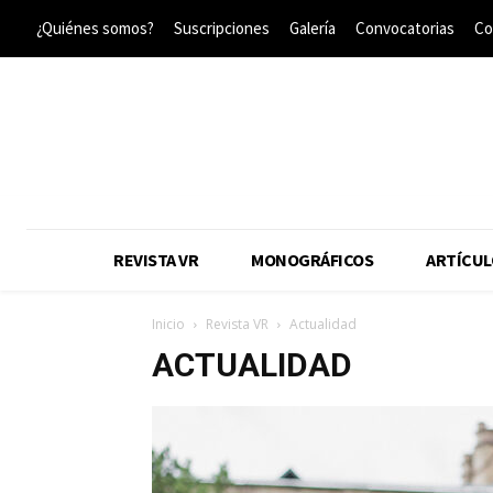
¿Quiénes somos?
Suscripciones
Galería
Convocatorias
Co
REVISTA VR
MONOGRÁFICOS
ARTÍCUL
Inicio
Revista VR
Actualidad
ACTUALIDAD