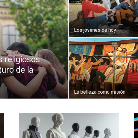
Los jóvenes de hoy
 religiosos
turo de la
La belleza como misión