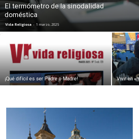
El termómetro de la sinodalidad
doméstica
Vida Religiosa
-
1 marzo, 2025
¡Qué difícil es ser Padre o Madre!
Vivir en 