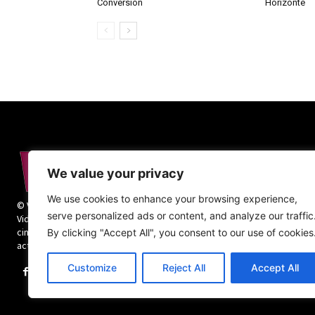
Conversión
Horizonte
We value your privacy
We use cookies to enhance your browsing experience,
© Vida Religiosa. Todos los derechos reservados.
serve personalized ads or content, and analyze our traffic
Vida Religiosa es una revista mensual y además
cinco números monográficos sobre teología y
By clicking "Accept All", you consent to our use of cookies
actualidad de la vida religiosa.
Customize
Reject All
Accept All