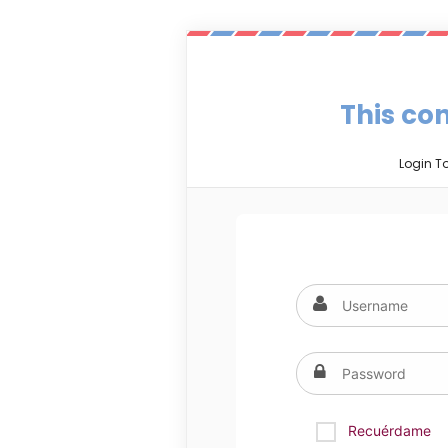
This con
Login T
Recuérdame