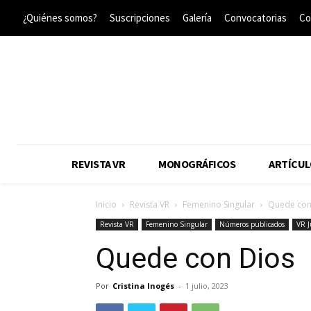
¿Quiénes somos?
Suscripciones
Galería
Convocatorias
Co
REVISTA VR
MONOGRÁFICOS
ARTÍCUL
Inicio
Revista VR
Femenino Singular
Quede con
Revista VR
Femenino Singular
Números publicados
VR J
Quede con Dios
Por
Cristina Inogés
-
1 julio, 2023