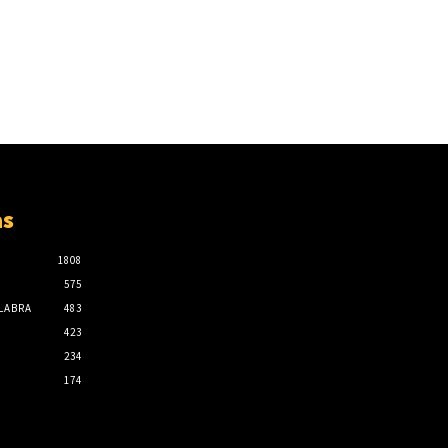
as
1808
575
ALABRA
483
423
234
174