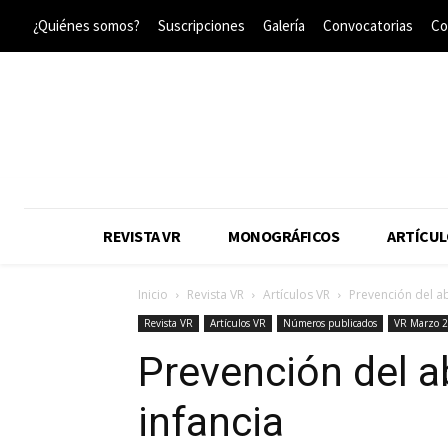
¿Quiénes somos?
Suscripciones
Galería
Convocatorias
Co
REVISTA VR
MONOGRÁFICOS
ARTÍCUL
Inicio
Revista VR
Artículos VR
Prevención del ab
Revista VR
Artículos VR
Números publicados
VR Marzo 
Prevención del a
infancia