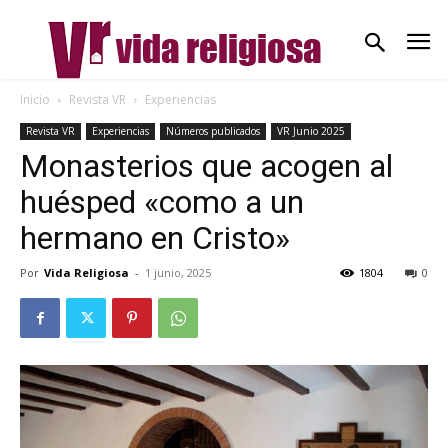
Inicio
Revista VR
Experiencias
Revista VR
Experiencias
Números publicados
VR Junio 2025
Monasterios que acogen al
huésped «como a un
hermano en Cristo»
Por
Vida Religiosa
-
1 junio, 2025
1804
0