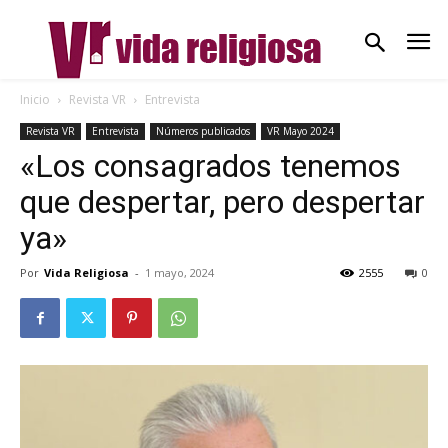
Inicio
Revista VR
Entrevista
Revista VR
Entrevista
Números publicados
VR Mayo 2024
«Los consagrados tenemos
que despertar, pero despertar
ya»
Por
Vida Religiosa
-
1 mayo, 2024
2555
0