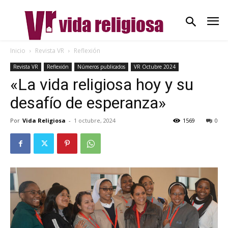
Inicio
Revista VR
Reflexión
Revista VR
Reflexión
Números publicados
VR Octubre 2024
«La vida religiosa hoy y su
desafío de esperanza»
Por
Vida Religiosa
-
1 octubre, 2024
1569
0