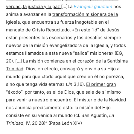
verdad, la justicia y la paz
[…]La
Evangelii gaudium
nos
anima a avanzar en la
transformación misionera de la
Iglesia
, que encuentra su fuerza inagotable en el
mandato de Cristo Resucitado. «En este “id” de Jesús
están presentes los escenarios y los desafíos siempre
nuevos de la misión evangelizadora de la Iglesia, y todos
estamos llamados a esta nueva “salida” misionera» (EG,
20). […]
La misión comienza en el corazón de la Santísima
Trinidad
: Dios, en efecto, consagró y envió a su Hijo al
mundo para que «todo aquel que cree en él no perezca,
sino que tenga vida eterna» (
Jn
3,16).
El primer gran
“éxodo”,
por tanto, es el de Dios, que sale de sí mismo
para venir a nuestro encuentro. El misterio de la Navidad
nos anuncia precisamente esto: la misión del Hijo
consiste en su venida al mundo (cf. San Agustín,
La
Trinidad
, IV, 20.28)” (Papa León XIV)